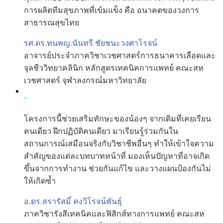
การผลิตทีมสุขภาพที่เข้มแข็ง คือ อนาคตของวงการ
สาธารณสุขไทย
รศ.ดร.ทนพญ.นันทรี ชัยชนะวงศาโรจน์
อาจารย์ประจำภาควิชาเวชศาสตร์การธนาคารเลือดและ
จุลชีววิทยาคลินิก หลักสูตรเทคนิคการแพทย์ คณะสห
เวชศาสตร์ จุฬาลงกรณ์มหาวิทยาลัย
“
โครงการนี้ช่วยเสริมทักษะของน้องๆ จากเดิมที่เคยเรียน
คนเดียว ฝึกปฏิบัติคนเดียว มาเรียนรู้ร่วมกันใน
สถานการณ์เสมือนจริงกับวิชาชีพอื่นๆ ทำให้เข้าใจความ
สำคัญของแต่ละบทบาทหน้าที่ มองเห็นปัญหาที่อาจเกิด
ขึ้นจากการทำงาน ช่วยกันแก้ไข และวางแผนป้องกันไม่
ให้เกิดซ้ำ
อ.ดร.สรารัสมิ์ คงวิโรจน์พันธุ์
ภาควิชารังสีเทคนิคและฟิสิกส์ทางการแพทย์ คณะสห