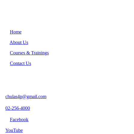
เรียนทุกเพศ ทุกวัย เพื่อสร้างทีมสหวิชาชีพชำนาญการ ในการดูแล
รักษาผู้ป่วยอย่างมีคุณภาพตามมาตรฐานและยั่งยืน
Information
Home
About Us
Courses & Trainings
Contact Us
ER-VIPE
คณะแพทยศาสตร์ จุฬาลงกรณ์มหาวิทยาลัย
chulas4p@gmail.com
02-256-4000
ต่อ 3296
Facebook
YouTube